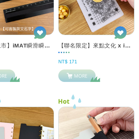
【新品上市】iMAT瞬滑瞬止尺_可客製英文名_15cm黯黑 切割/畫線/撕紙/寫...
【聯名限定】來點文化 x iMAT 墊墊 矽膠印章墊 封蠟章 附吸附片
NT$ 171