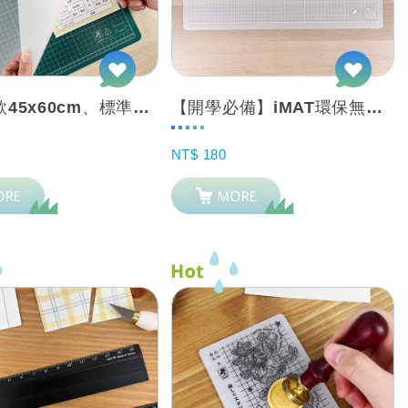
A2加大款45x60cm、標準款40x60cm【iMAT無毒環保抗菌雙層桌墊1....
【開學必備】iMAT環保無毒2mm 學生專用桌墊 霧透白 網格
NT$ 180