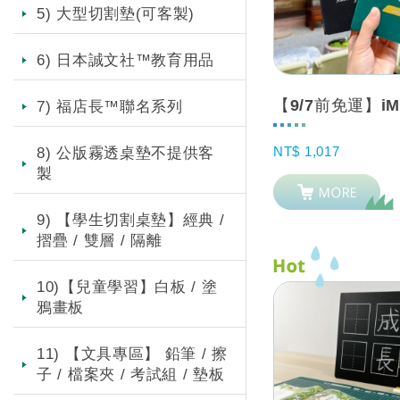
5) 大型切割墊(可客製)
6) 日本誠文社™教育用品
7) 福店長™聯名系列
NT$ 1,017
8) 公版霧透桌墊不提供客
製
9) 【學生切割桌墊】經典 /
摺疊 / 雙層 / 隔離
10)【兒童學習】白板 / 塗
鴉畫板
11) 【文具專區】 鉛筆 / 擦
子 / 檔案夾 / 考試組 / 墊板