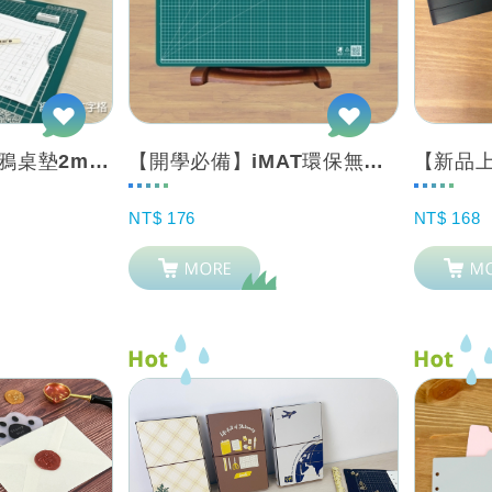
iMAT學生切割塗鴉桌墊2mm 寫字格 互動學習【摺疊夾持 / 一片式】送水溶性...
【開學必備】iMAT環保無毒2mm 加大及標準_學生專用桌墊 深綠 網格 + 背...
NT$ 176
NT$ 168