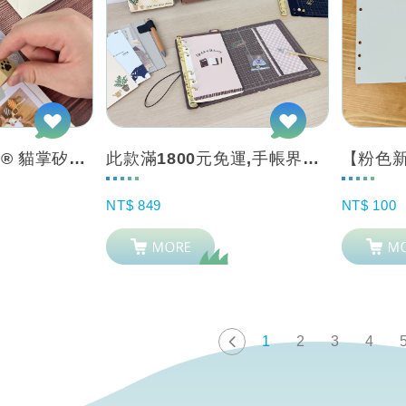
福店長™ x iMAT® 貓掌矽膠印章墊 (高溫封蠟章也適用)
此款滿1800元免運,手帳界革命！iMAT®創作旅伴手帳本™｜第一本「內建切割墊...
NT$ 849
NT$ 100
1
2
3
4