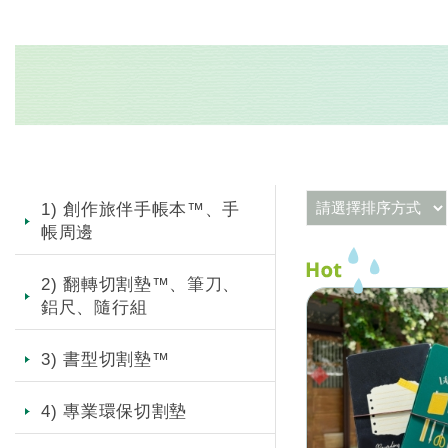
1) 創作旅伴手帳本™、手
帳周邊
2) 翻轉切割墊™、筆刀、
鋁尺、隨行組
3) 書型切割墊™
4) 專業環保切割墊