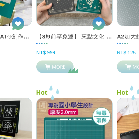
【9/7前免運】iMAT®創作旅伴手帳本™套組_文創風新色+瞬滑瞬止尺
【8/9前享免運】 來點文化 x iMAT創作旅伴手帳本_台灣旅行手帳 可加購聯...
NT$ 999
NT$ 125