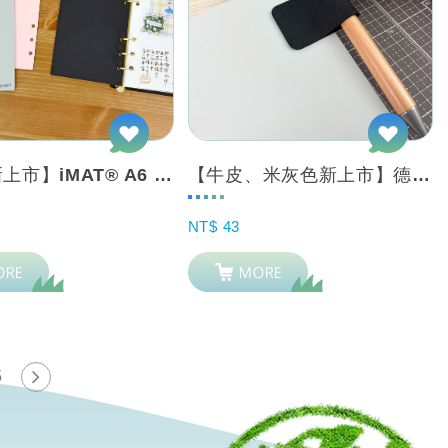
【粉色新上市】iMAT® A6 Bible Size 創作書寫墊板_6孔_ 手帳...
【牛皮、米灰色新上市】德國進口防水皮革紙製自黏筆套 3入組 手帳本/資料夾/電腦...
NT$ 43
5